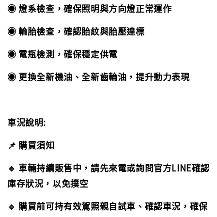
◉ 燈系檢查，確保照明與方向燈正常運作
◉ 輪胎檢查，確認胎紋與胎壓達標
◉ 電瓶檢測，確保穩定供電
◉ 更換全新機油、全新齒輪油，提升動力表現
車況說明:
📌 購買須知
🔹 車輛持續販售中，請先來電或詢問官方LINE確認
庫存狀況，以免撲空
🔹 購買前可持有效駕照親自試車、確認車況，確保