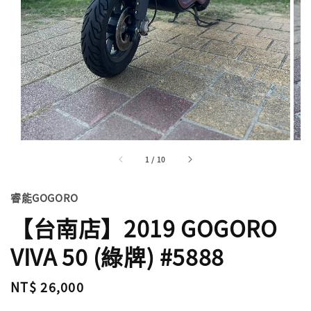
1
/
10
睿能GOGORO
【台南店】2019 GOGORO
VIVA 50 (綠牌) #5888
Regular
NT$ 26,000
price