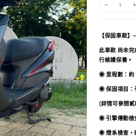
【保固車款】
此車款 尚未
行維護保養。
◉ 里程數：約 7
◉ 保固項目：引
(詳情可參閱貳
◉ 引擎傳動
◉ 燈系檢查