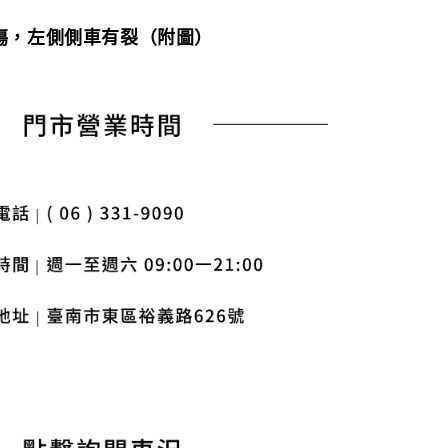
摔傷，左側側車有裂（附圖）