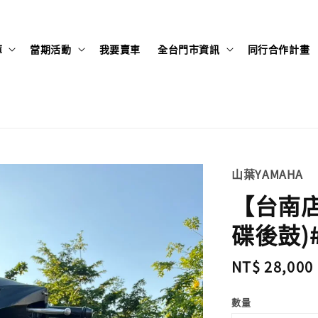
庫
當期活動
我要賣車
全台門市資訊
同行合作計畫
山葉YAMAHA
【台南店】
碟後鼓)#
Regular
NT$ 28,000
price
數量