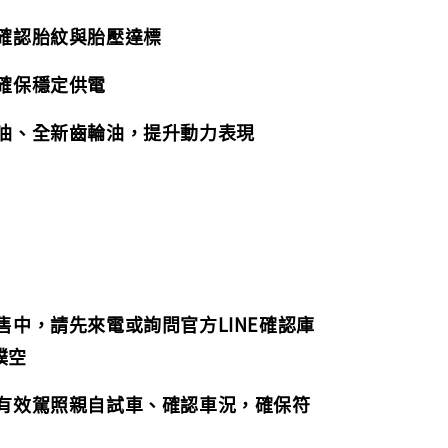
，確認胎紋與胎壓達標
，確保穩定供電
機油、全新齒輪油，提升動力表現
販售中，請先來電或詢問官方LINE確認庫
撲空
持有效駕照親自試車、確認車況，確保符