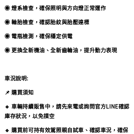
◉ 燈系檢查，確保照明與方向燈正常運作
◉ 輪胎檢查，確認胎紋與胎壓達標
◉ 電瓶檢測，確保穩定供電
◉ 更換全新機油、全新齒輪油，提升動力表現
車況說明:
📌 購買須知
🔹 車輛持續販售中，請先來電或詢問官方LINE確認
庫存狀況，以免撲空
🔹 購買前可持有效駕照親自試車、確認車況，確保