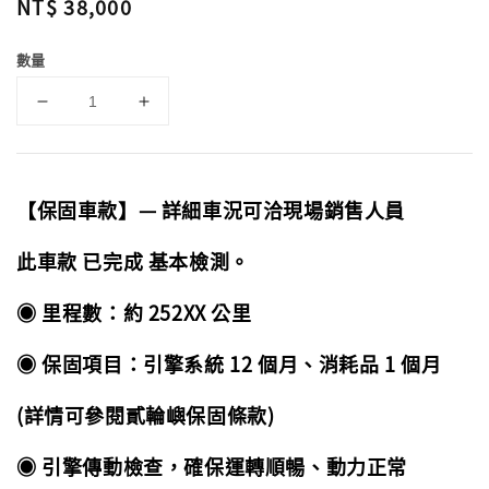
Regular
NT$ 38,000
price
數量
【保固車款】— 詳細車況可洽現場銷售人員
此車款 已完成 基本檢測。
◉ 里程數：約 252XX 公里
◉ 保固項目：引擎系統 12 個月、消耗品 1 個月
(詳情可參閱貳輪嶼保固條款)
◉ 引擎傳動檢查，確保運轉順暢、動力正常