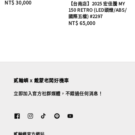
Regular
NT$ 30,000
【台南店】2025 宏佳騰 MY
price
150 RETRO (LED頭燈/ABS/
國際五檔) #2297
Regular
NT$ 65,000
price
貳輪嶼 x 戴蒙老闆好機車
立即加入官方社群媒體，不錯過任何消息！
貳輪嶼官方網站