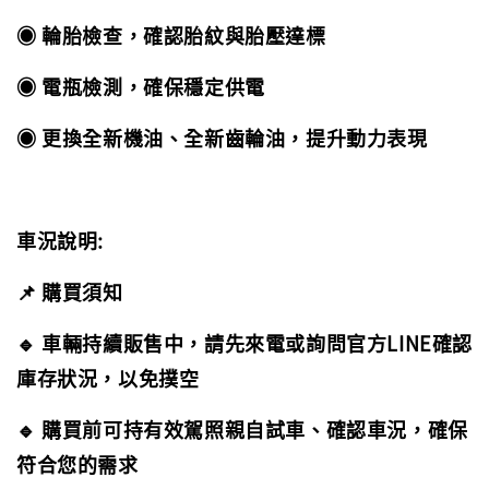
◉ 輪胎檢查，確認胎紋與胎壓達標
◉ 電瓶檢測，確保穩定供電
◉ 更換全新機油、全新齒輪油，提升動力表現
車況說明:
📌 購買須知
🔹 車輛持續販售中，請先來電或詢問官方LINE確認
庫存狀況，以免撲空
🔹 購買前可持有效駕照親自試車、確認車況，確保
符合您的需求