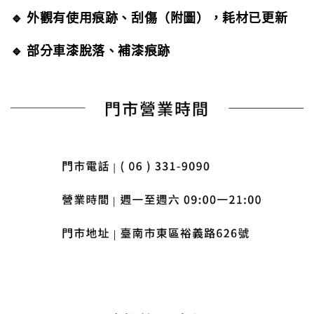
🔹 外觀有使用痕跡、刮傷（附圖），耗材已更新
🔹 部分車漆脫落、補漆痕跡