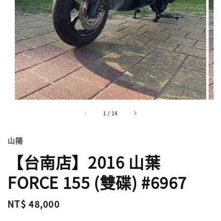
1
/
14
山陽
【台南店】2016 山葉
FORCE 155 (雙碟) #6967
Regular
NT$ 48,000
price