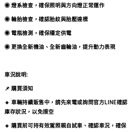
◉ 燈系檢查，確保照明與方向燈正常運作
◉ 輪胎檢查，確認胎紋與胎壓達標
◉ 電瓶檢測，確保穩定供電
◉ 更換全新機油、全新齒輪油，提升動力表現
車況說明:
📌 購買須知
🔹 車輛持續販售中，請先來電或詢問官方LINE確認
庫存狀況，以免撲空
🔹 購買前可持有效駕照親自試車、確認車況，確保