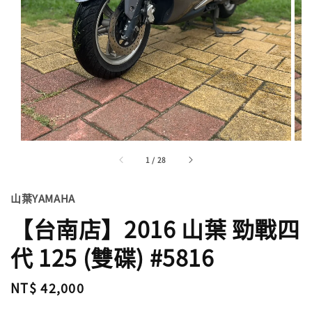
1
/
28
山葉YAMAHA
【台南店】2016 山葉 勁戰四
代 125 (雙碟) #5816
Regular
NT$ 42,000
price