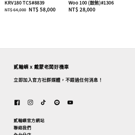
KRV180 TCS#8839
Woo 100 (鼓煞)#1306
Regular
Sale
NT$ 58,000
Regular
NT$ 28,000
NT$ 64,000
price
price
price
貳輪嶼 x 戴蒙老闆好機車
立即加入官方社群媒體，不錯過任何消息！
貳輪嶼官方網站
聯絡我們
全台分店