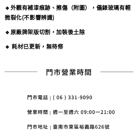
🔹外觀有補漆痕跡、擦傷（附圖），儀錶玻璃有輕
微裂化(不影響辨識)
🔹原廠牌架版切割，加裝後土除
🔹 耗材已更新，無待修