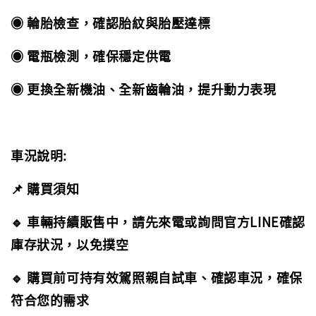
◉ 輪胎檢查，確認胎紋與胎壓達標
◉ 電瓶檢測，確保穩定供電
◉ 更換全新機油、全新齒輪油，提升動力表現
車況說明:
📌 購買須知
🔹 車輛持續販售中，請先來電或詢問官方LINE確認
庫存狀況，以免撲空
🔹 購買前可持有效駕照親自試車、確認車況，確保
符合您的需求