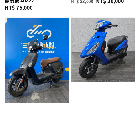
碟後鼓 #0822
Regular
Sale
NT$ 30,000
NT$ 33,000
Regular
NT$ 75,000
price
price
price