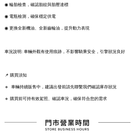
◉ 輪胎檢查，確認胎紋與胎壓達標
◉ 電瓶檢測，確保穩定供電
◉ 更換全新機油、全新齒輪油，提升動力表現
車況說明: 車輛外觀有使用痕跡，不影響騎乘安全，引擎狀況良好
📌 購買須知
🔹 車輛持續販售中，建議出發前請先聯繫我們確認庫存狀況
🔹 購買前可持有效駕照、確認車況，確保符合您的需求