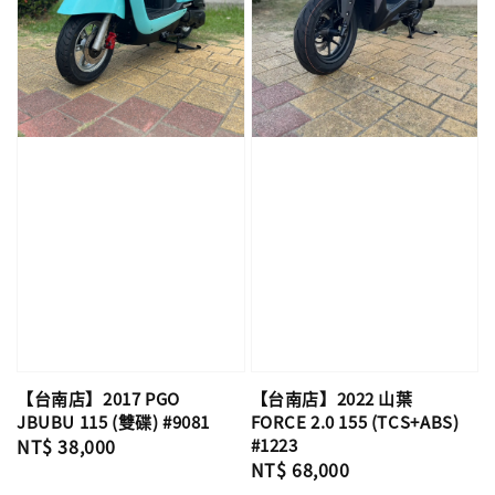
【台南店】2017 PGO
【台南店】2022 山葉
JBUBU 115 (雙碟) #9081
FORCE 2.0 155 (TCS+ABS)
Regular
NT$ 38,000
#1223
Regular
NT$ 68,000
price