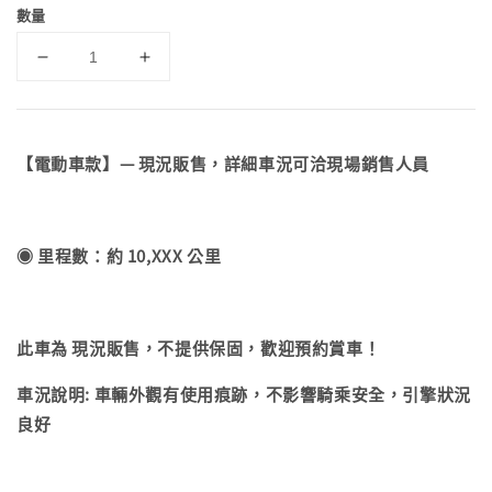
數量
【電動車款】— 現況販售，詳細車況可洽現場銷售人員
◉ 里程數：約 10,XXX 公里
此車為 現況販售，不提供保固，歡迎預約賞車！
車況說明: 車輛外觀有使用痕跡，不影響騎乘安全，引擎狀況
良好