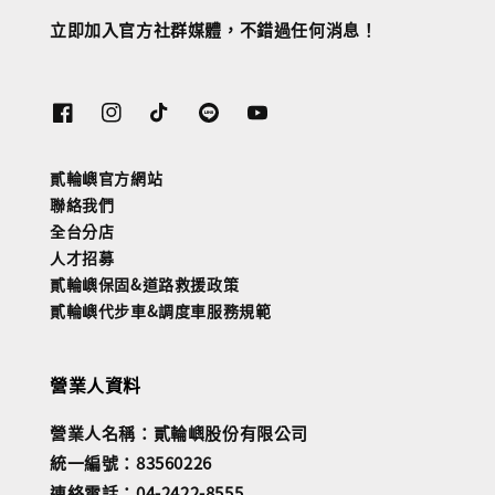
立即加入官方社群媒體，不錯過任何消息！
貳輪嶼官方網站
聯絡我們
全台分店
人才招募
貳輪嶼保固&道路救援政策
貳輪嶼代步車&調度車服務規範
營業人資料
營業人名稱：貳輪嶼股份有限公司
統一編號：83560226
連絡電話：04-2422-8555