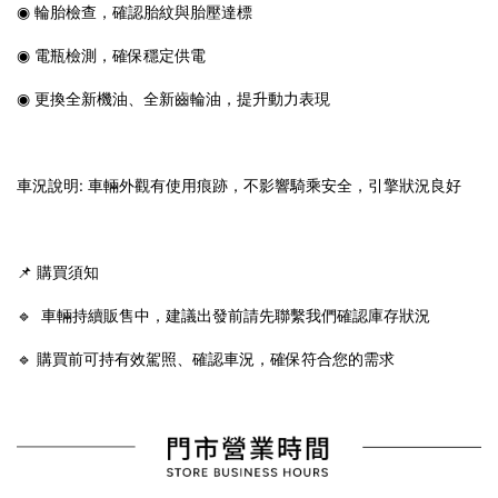
◉ 輪胎檢查，確認胎紋與胎壓達標
◉ 電瓶檢測，確保穩定供電
◉ 更換全新機油、全新齒輪油，提升動力表現
車況說明: 車輛外觀有使用痕跡，不影響騎乘安全，引擎狀況良好
📌 購買須知
🔹 車輛持續販售中，建議出發前請先聯繫我們確認庫存狀況
🔹 購買前可持有效駕照、確認車況，確保符合您的需求