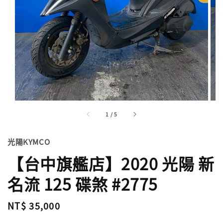
1
/
5
光陽KYMCO
【台中旗艦店】2020 光陽 新
名流 125 碟煞 #2775
Regular
NT$ 35,000
price