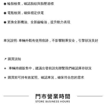
◉ 輪胎檢查，確認胎紋與胎壓達標
◉ 電瓶檢測，確保穩定供電
◉ 更換全新機油、全新齒輪油，提升動力表現
車況說明: 車輛外觀有使用痕跡，不影響騎乘安全，引擎狀況良好
📌 購買須知
🔹 車輛持續販售中，建議出發前請先聯繫我們確認庫存狀況
🔹 購買前可持有效駕照、確認車況，確保符合您的需求