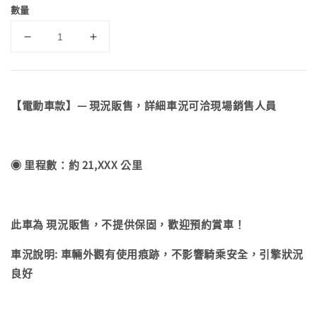
數量
【電動車款】— 現況販售，詳細車況可洽現場銷售人員
◉ 里程數：約 21,XXX 公里
此車為 現況販售，不提供保固，歡迎預約賞車！
車況說明: 車輛外觀有使用痕跡，不影響騎乘安全，引擎狀況
良好