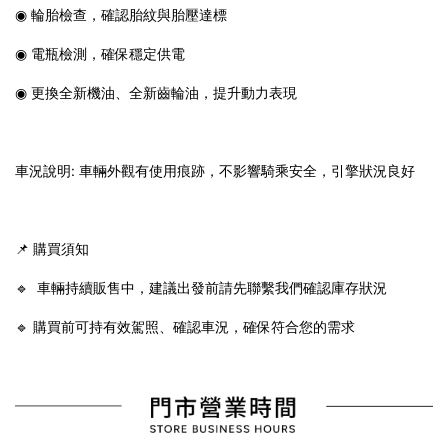
◉ 輪胎檢查，確認胎紋與胎壓達標
◉ 電瓶檢測，確保穩定供電
◉ 更換全新機油、全新齒輪油，提升動力表現
車況說明: 車輛外觀有使用痕跡，不影響騎乘安全，引擎狀況良好
📌 購買須知
🔹 車輛持續販售中，建議出發前請先聯繫我們確認庫存狀況
🔹 購買前可持有效駕照、確認車況，確保符合您的需求