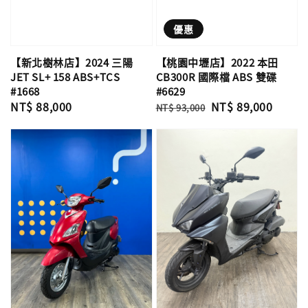
優惠
【新北樹林店】2024 三陽
【桃園中壢店】2022 本田
JET SL+ 158 ABS+TCS
CB300R 國際檔 ABS 雙碟
#1668
#6629
Regular
NT$ 88,000
Regular
Sale
NT$ 89,000
NT$ 93,000
price
price
price