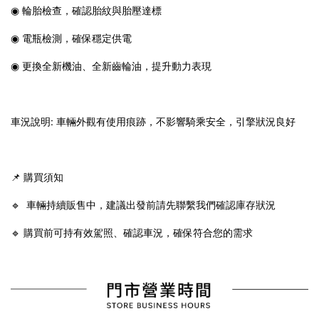
◉ 輪胎檢查，確認胎紋與胎壓達標
◉ 電瓶檢測，確保穩定供電
◉ 更換全新機油、全新齒輪油，提升動力表現
車況說明: 車輛外觀有使用痕跡，不影響騎乘安全，引擎狀況良好
📌 購買須知
🔹 車輛持續販售中，建議出發前請先聯繫我們確認庫存狀況
🔹 購買前可持有效駕照、確認車況，確保符合您的需求