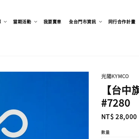
庫
當期活動
我要賣車
全台門市資訊
同行合作計畫
光陽KYMCO
【台中旗艦
#7280
Regular
NT$ 28,000
price
數量