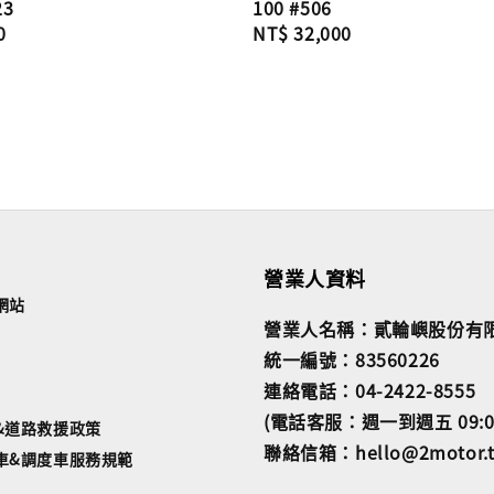
23
100 #506
0
Regular
NT$ 32,000
price
營業人資料
網站
營業人名稱：貳輪嶼股份有
統一編號：83560226
連絡電話：04-2422-8555
(電話客服：週一到週五 09:00~
&道路救援政策
聯絡信箱：hello@2motor.
車&調度車服務規範