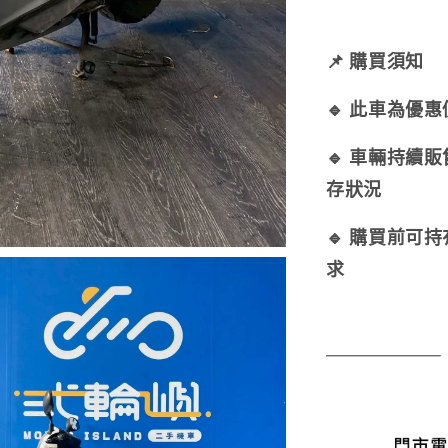
📌 購買須知
🔹 此車為優
🔹 車輛持續
存狀況
🔹 購買前可
求