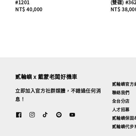
#1201
(雙碟) #36
Regular
NT$ 40,000
Regular
NT$ 38,00
price
price
貳輪嶼 x 戴蒙老闆好機車
貳輪嶼官方
立即加入官方社群媒體，不錯過任何消
聯絡我們
息！
全台分店
人才招募
貳輪嶼保固
貳輪嶼代步