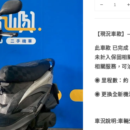
【現況車款】
此車款 已完
未計入保固相
相關服務，可
◉ 里程數：約 5
◉ 更換全新
車況說明:
車輛