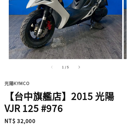
1
/
5
光陽KYMCO
【台中旗艦店】2015 光陽
VJR 125 #976
Regular
NT$ 32,000
price