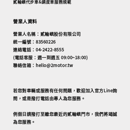
貳輪嶼代步車&調度車服務規範
營業人資料
營業人名稱：貳輪嶼股份有限公司
統一編號：83560226
連絡電話：04-2422-8555
(電話客服：週一到週五 09:00~18:00)
聯絡信箱：hello@2motor.tw
若您對車輛或服務有任何問題，歡迎加入官方Line詢
問，或是撥打電話由專人為您服務。
例假日請撥打至離您最近的貳輪嶼門市，我們將竭誠
為您服務。