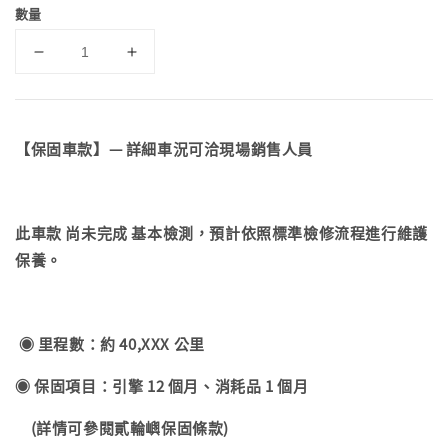
數量
【保固車款】— 詳細車況可洽現場銷售人員
此車款 尚未完成 基本檢測，預計依照標準檢修流程進行維護
保養。
◉ 里程數：約 40,XXX 公里
◉ 保固項目：引擎 12 個月、消耗品 1 個月
(詳情可參閱貳輪嶼保固條款)