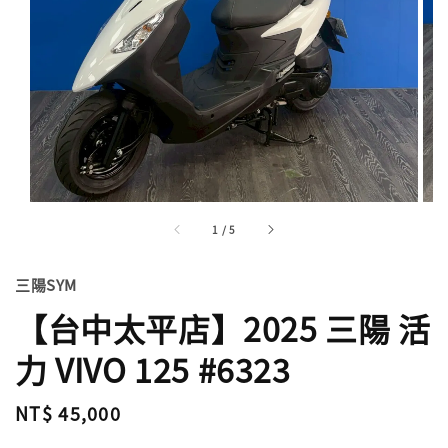
1
/
5
三陽SYM
【台中太平店】2025 三陽 活
力 VIVO 125 #6323
Regular
NT$ 45,000
price