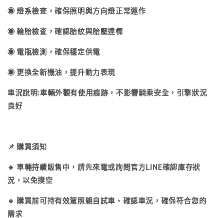
◉ 燈系檢查，確保照明與方向燈正常運作
◉ 輪胎檢查，確認胎紋與胎壓達標
◉ 電瓶檢測，確保穩定供電
◉ 更換全新機油，提升動力表現
車況說明:車輛外觀有使用痕跡，不影響騎乘安全，引擎狀況
良好
📌 購買須知
🔹 車輛持續販售中，請先來電或詢問官方LINE確認庫存狀
況，以免撲空
🔹 購買前可持有效駕照親自試車、確認車況，確保符合您的
需求