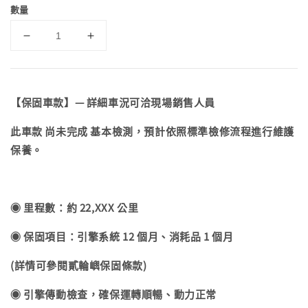
數量
【保固車款】— 詳細車況可洽現場銷售人員
此車款 尚未完成 基本檢測，預計依照標準檢修流程進行維護
保養。
◉ 里程數：約 22,XXX 公里
◉ 保固項目：引擎系統 12 個月、消耗品 1 個月
(詳情可參閱貳輪嶼保固條款)
◉ 引擎傳動檢查，確保運轉順暢、動力正常