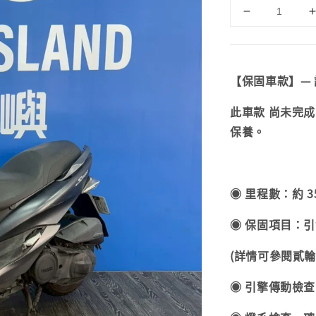
【保固車款】—
此車款 尚未完
保養。
◉ 里程數：約 35
◉ 保固項目：引擎
(詳情可參閱貳輪
◉ 引擎傳動檢