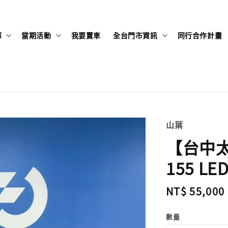
庫
當期活動
我要賣車
全台門市資訊
同行合作計畫
山葉
【台中太
155 LED
Regular
NT$ 55,000
price
數量