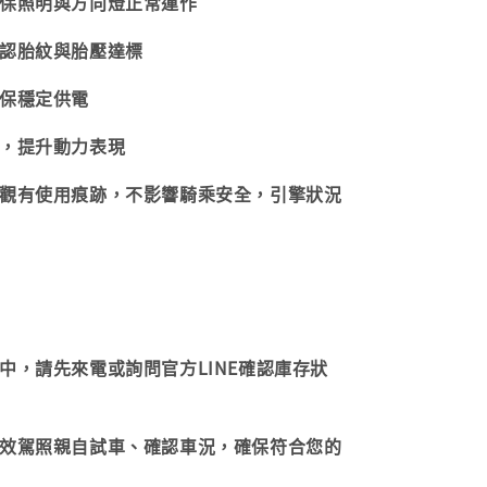
確保照明與方向燈正常運作
確認胎紋與胎壓達標
確保穩定供電
油，提升動力表現
外觀有使用痕跡，不影響騎乘安全，引擎狀況
售中，請先來電或詢問官方LINE確認庫存狀
持有效駕照親自試車、確認車況，確保符合您的