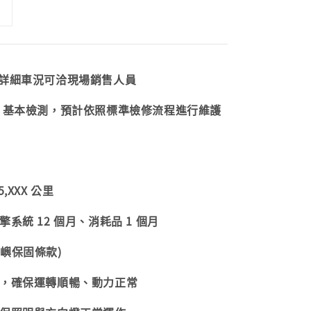
 詳細車況可洽現場銷售人員
成 基本檢測，預計依照標準檢修流程進行維護
,XXX 公里
系統 12 個月、消耗品 1 個月
嶼保固條款)
查，確保運轉順暢、動力正常