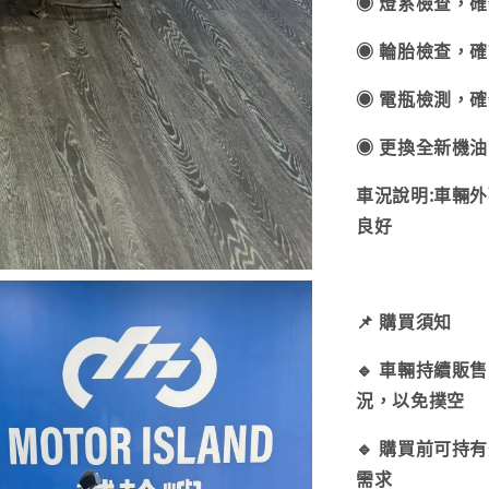
◉ 燈系檢查，
◉ 輪胎檢查，
◉ 電瓶檢測，
◉ 更換全新機
車況說明:車輛
良好
📌 購買須知
🔹 車輛持續販
況，以免撲空
🔹 購買前可
需求