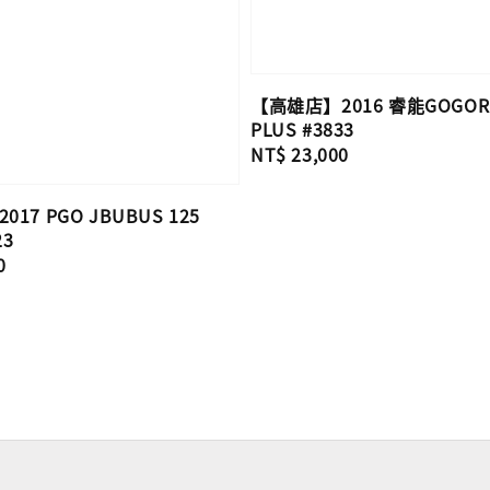
【高雄店】2016 睿能GOGOR
PLUS #3833
Regular
NT$ 23,000
price
17 PGO JBUBUS 125
23
0