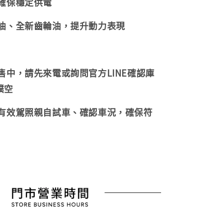
，確保穩定供電
機油、全新齒輪油，提升動力表現
販售中，請先來電或詢問官方LINE確認庫
撲空
持有效駕照親自試車、確認車況，確保符