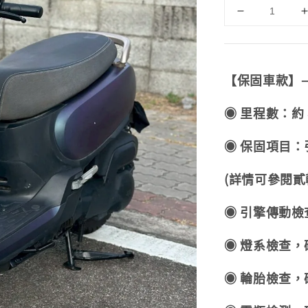
【保固車款】
◉ 里程數：約 
◉ 保固項目：引
(詳情可參閱貳
◉ 引擎傳動
◉ 燈系檢查
◉ 輪胎檢查