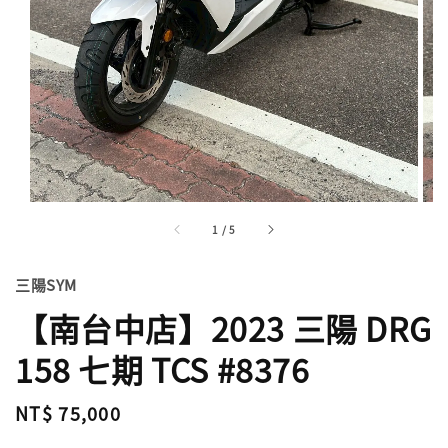
1
/
5
三陽SYM
【南台中店】2023 三陽 DRG
158 七期 TCS #8376
Regular
NT$ 75,000
price