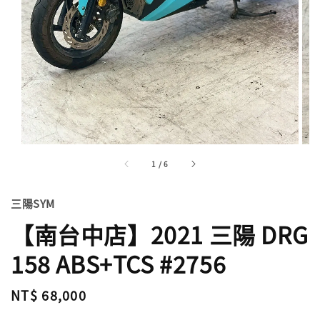
1
/
6
三陽SYM
【南台中店】2021 三陽 DRG
158 ABS+TCS #2756
Regular
NT$ 68,000
price