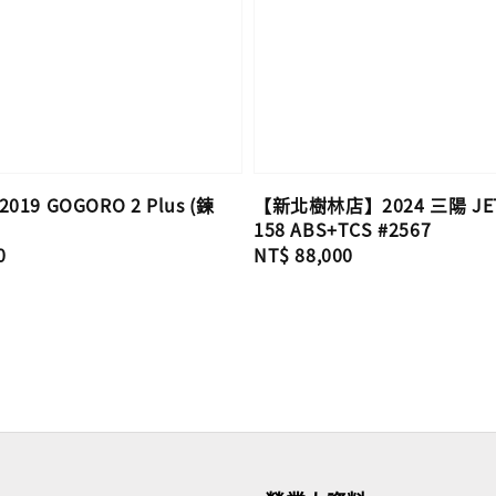
19 GOGORO 2 Plus (鍊
【新北樹林店】2024 三陽 JET
158 ABS+TCS #2567
0
Regular
NT$ 88,000
price