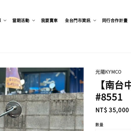
庫
當期活動
我要賣車
全台門市資訊
同行合作計畫
光陽KYMCO
【南台中店
#8551
Regular
NT$ 35,000
price
數量