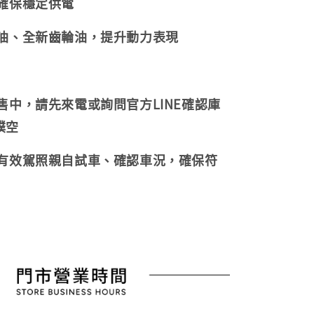
，確保穩定供電
機油、全新齒輪油，提升動力表現
販售中，請先來電或詢問官方LINE確認庫
撲空
持有效駕照親自試車、確認車況，確保符