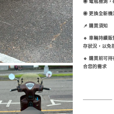
◉ 電瓶檢測
◉ 更換全新
📌 購買須知
🔹 車輛持續
存狀況，以免
🔹 購買前可
合您的需求