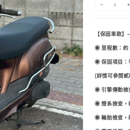
【保固車款】
◉ 里程數：約 4
◉ 保固項目：引
(詳情可參閱貳
◉ 引擎傳動
◉ 燈系檢查
◉ 輪胎檢查