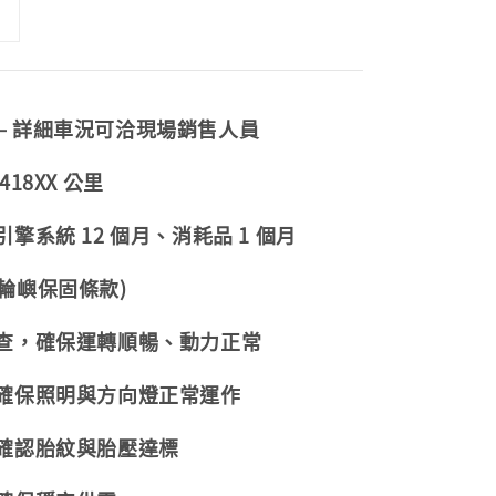
— 詳細車況可洽現場銷售人員
18XX 公里
擎系統 12 個月、消耗品 1 個月
輪嶼保固條款)
檢查，確保運轉順暢、動力正常
，確保照明與方向燈正常運作
，確認胎紋與胎壓達標