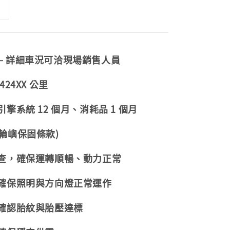
— 詳細車況可洽現場銷售人員
24XX 公里
擎系統 12 個月、消耗品 1 個月
輪嶼保固條款)
檢查，確保運轉順暢、動力正常
，確保照明與方向燈正常運作
，確認胎紋與胎壓達標