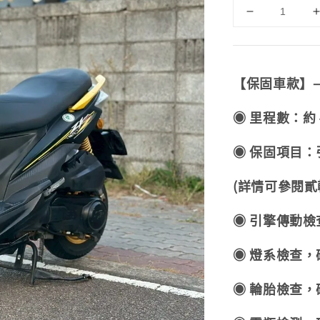
【保固車款】
◉ 里程數：約 4
◉ 保固項目：引
(詳情可參閱貳
◉ 引擎傳動
◉ 燈系檢查
◉ 輪胎檢查