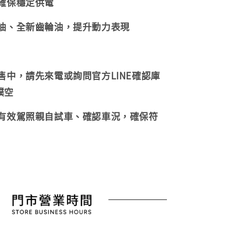
，確保穩定供電
機油、全新齒輪油，提升動力表現
販售中，請先來電或詢問官方LINE確認庫
撲空
持有效駕照親自試車、確認車況，確保符