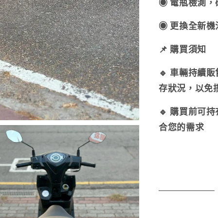
◉ 電瓶檢測
◉ 更換全新
📌 購買須知
🔹 車輛持續
存狀況，以免
🔹 購買前可
合您的需求