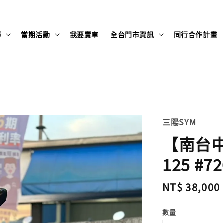
庫
當期活動
我要賣車
全台門市資訊
同行合作計畫
三陽SYM
【南台中店
125 #72
Regular
NT$ 38,000
price
數量