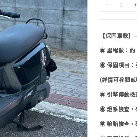
【保固車款】
◉ 里程數：約 4
◉ 保固項目：引
(詳情可參閱貳
◉ 引擎傳動
◉ 燈系檢查
◉ 輪胎檢查