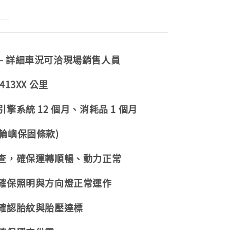
— 詳細車況可洽現場銷售人員
13XX 公里
擎系統 12 個月、消耗品 1 個月
輪嶼保固條款)
檢查，確保運轉順暢、動力正常
，確保照明與方向燈正常運作
，確認胎紋與胎壓達標