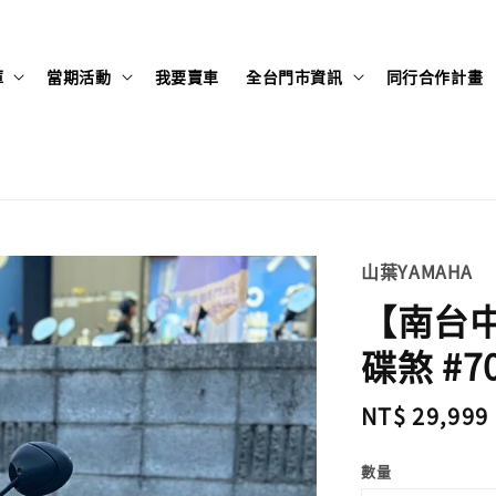
庫
當期活動
我要賣車
全台門市資訊
同行合作計畫
山葉YAMAHA
【南台中店
碟煞 #7
Regular
NT$ 29,999
price
數量