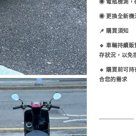
◉ 電瓶檢測
◉ 更換全新
📌 購買須知
🔹 車輛持續
存狀況，以免
🔹 購買前可
合您的需求