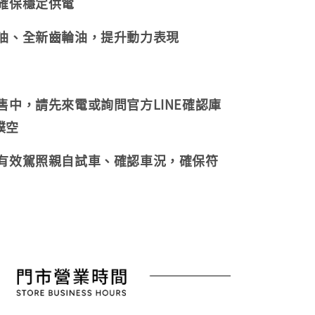
，確保穩定供電
機油、全新齒輪油，提升動力表現
販售中，請先來電或詢問官方LINE確認庫
撲空
持有效駕照親自試車、確認車況，確保符