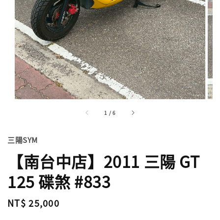
1
/
6
三陽SYM
【南台中店】2011 三陽 GT
125 碟煞 #833
Regular
NT$ 25,000
price