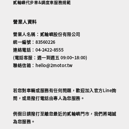
貳輪嶼代步車&調度車服務規範
營業人資料
營業人名稱：貳輪嶼股份有限公司
統一編號：83560226
連絡電話：04-2422-8555
(電話客服：週一到週五 09:00~18:00)
聯絡信箱：hello@2motor.tw
若您對車輛或服務有任何問題，歡迎加入官方Line詢
問，或是撥打電話由專人為您服務。
例假日請撥打至離您最近的貳輪嶼門市，我們將竭誠
為您服務。