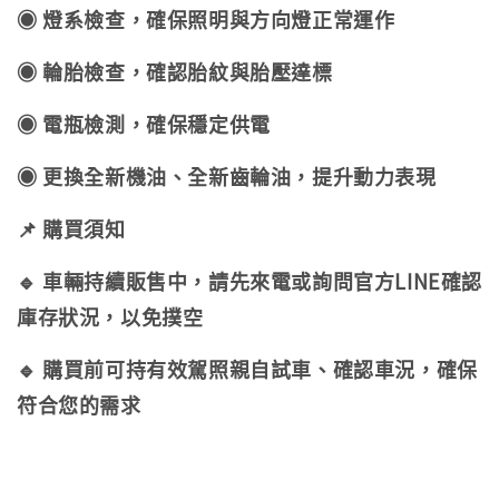
◉ 燈系檢查，確保照明與方向燈正常運作
◉ 輪胎檢查，確認胎紋與胎壓達標
◉ 電瓶檢測，確保穩定供電
◉ 更換全新機油、全新齒輪油，提升動力表現
📌 購買須知
🔹 車輛持續販售中，請先來電或詢問官方LINE確認
庫存狀況，以免撲空
🔹 購買前可持有效駕照親自試車、確認車況，確保
符合您的需求