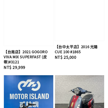
【台中太平店】2016 光陽
CUE 100 #1865
【台南店】2021 GOGORO
Regular
NT$ 25,000
VIVA MIX SUPERFAST (皮
帶)#3121
price
Regular
NT$ 29,999
price