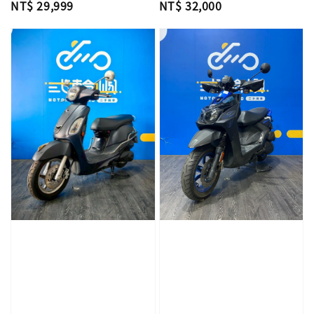
Regular
NT$ 29,999
Regular
NT$ 32,000
price
price