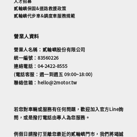
人才招募
貳輪嶼保固&道路救援政策
貳輪嶼代步車&調度車服務規範
營業人資料
營業人名稱：貳輪嶼股份有限公司
統一編號：83560226
連絡電話：04-2422-8555
(電話客服：週一到週五 09:00~18:00)
聯絡信箱：hello@2motor.tw
若您對車輛或服務有任何問題，歡迎加入官方Line詢
問，或是撥打電話由專人為您服務。
例假日請撥打至離您最近的貳輪嶼門市，我們將竭誠