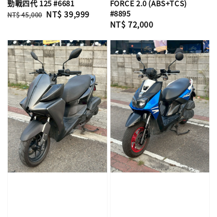
勁戰四代 125 #6681
FORCE 2.0 (ABS+TCS)
Regular
Sale
NT$ 39,999
#8895
NT$ 45,000
Regular
NT$ 72,000
price
price
price