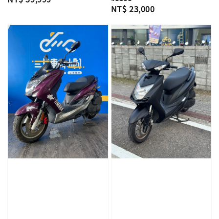
Regular
NT$ 23,000
price
price