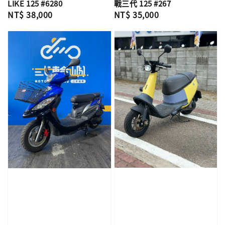
LIKE 125 #6280
戰三代 125 #267
Regular
NT$ 38,000
Regular
NT$ 35,000
price
price