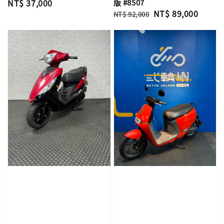
Regular
NT$ 37,000
版 #8507
Regular
Sale
NT$ 89,000
price
NT$ 92,000
price
price