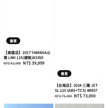
優惠
【高雄店】2017 YAMAHA山
葉 LIMI 115(碟煞)#3350
Regular
Sale
NT$ 39,999
NT$ 42,000
price
price
優惠
【台南店】2024 三陽 JET
SL 125 (ABS+TCS) #8857
Regular
Sale
NT$ 73,000
NT$ 75,000
price
price