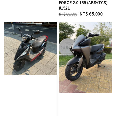
FORCE 2.0 155 (ABS+TCS)
#1521
Regular
Sale
NT$ 65,000
NT$ 69,999
price
price