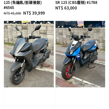
125 (免鑰匙/前碟後鼓)
SR 125 (CBS廢除) #1788
#6565
Regular
NT$ 63,000
Regular
Sale
NT$ 39,999
price
NT$ 45,000
price
price