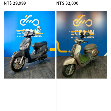
Regular
NT$ 29,999
Regular
NT$ 32,000
price
price