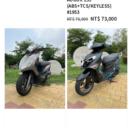
(ABS+TCS/KEYLESS)
#1953
Regular
Sale
NT$ 73,000
NT$ 76,000
price
price