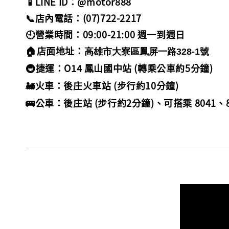
📱LINE ID：@motor888
📞店內電話：(07)722-2217
🕘營業時間：09:00-21:00 週一到週日
🏠店面地址
：
高雄市大寮區鳳屏一路328-1號
🚇捷運：O14 鳳山國中站 (轉乘公車約5分鐘)
🚂火車：後庄火車站 (步行約10分鐘)
🚌公車：後庄站 (步行約2分鐘)、可搭乘 8041、8