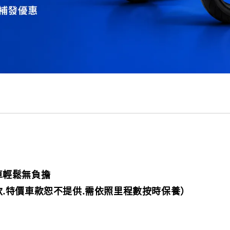
車輕鬆無負擔
款.特價車款恕不提供.需依照里程數按時保養）