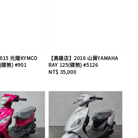
15 光陽KYMCO
【高雄店】2016 山葉YAMAHA
(碟煞) #901
RAY 125(碟煞) #5126
Regular
NT$ 35,000
price