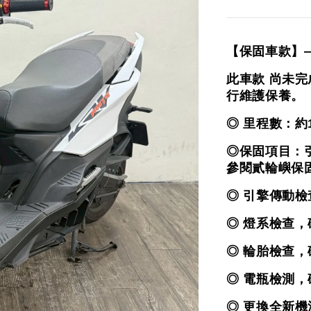
【保固車款】
此車款 尚未
行維護保養。
◎ 里程數：約
◎保固項目：
參閱貳輪嶼保
◎ 引擎傳動
◎ 燈系檢查
◎ 輪胎檢查
◎ 電瓶檢測
◎ 更換全新