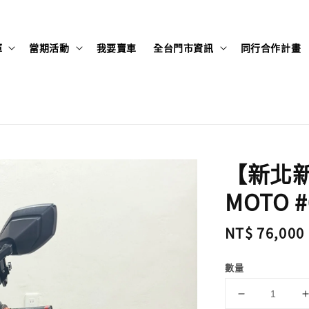
庫
當期活動
我要賣車
全台門市資訊
同行合作計畫
【新北新莊
MOTO #
Regular
NT$ 76,000
price
數量