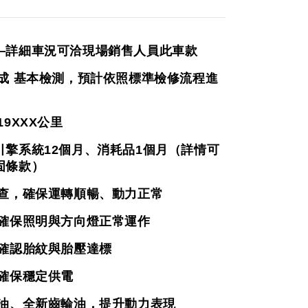
—詳細車況可洽現場銷售人員此車款
完成 基本檢測，預計依照標準檢修流程進
19XXX
公里
引擎系統12個月、消耗品1個月（詳情可
固條款）
檢查，確保運轉順暢、動力正常
，確保照明與方向燈正常運作
，確認胎紋與胎壓達標
，確保穩定供電
機油、全新齒輪油，提升動力表現